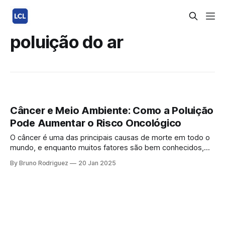
poluição do ar
Câncer e Meio Ambiente: Como a Poluição
Pode Aumentar o Risco Oncológico
O câncer é uma das principais causas de morte em todo o
mundo, e enquanto muitos fatores são bem conhecidos,
como tabagismo e genética, a influência do meio ambiente
By Bruno Rodriguez
20 Jan 2025
é frequentemente subestimada. Neste artigo, exploramos
como a poluição pode elevar o risco de desenvolver
câncer e o que podemos fazer