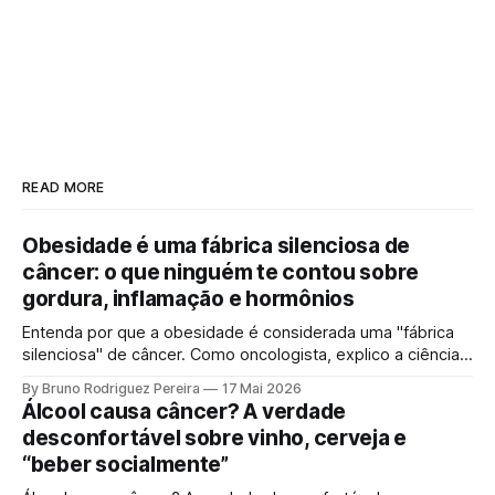
READ MORE
Obesidade é uma fábrica silenciosa de
câncer: o que ninguém te contou sobre
gordura, inflamação e hormônios
Entenda por que a obesidade é considerada uma "fábrica
silenciosa" de câncer. Como oncologista, explico a ciência
por trás da gordura visceral, inflamação crônica e
By Bruno Rodriguez Pereira
17 Mai 2026
desequilíbrio hormonal que alimentam tumores.
Álcool causa câncer? A verdade
desconfortável sobre vinho, cerveja e
“beber socialmente”