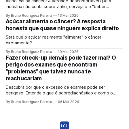
Álcool causa câncer? A verdade desconfortável que a
indústria não conta sobre vinho, cerveja e o "beber
socialmente". Entenda o mecanismo genético e por que a
By Bruno Rodriguez Pereira
13 Mai 2026
ciência moderna não sustenta mais a ideia de uma "dose
Açúcar alimenta o câncer? A resposta
segura".
honesta que quase ninguém explica direito
Será que o açúcar realmente "alimenta" o câncer
diretamente?
By Bruno Rodriguez Pereira
10 Mai 2026
Fazer check-up demais pode fazer mal? O
perigo dos exames que encontram
“problemas” que talvez nunca te
machucariam
Descubra por que o excesso de exames pode ser
perigoso. Entenda o que é sobrediagnóstico e como o
"check-up inteligente" protege sua saúde de tratamentos
By Bruno Rodriguez Pereira
06 Mai 2026
desnecessários e ansiedade.