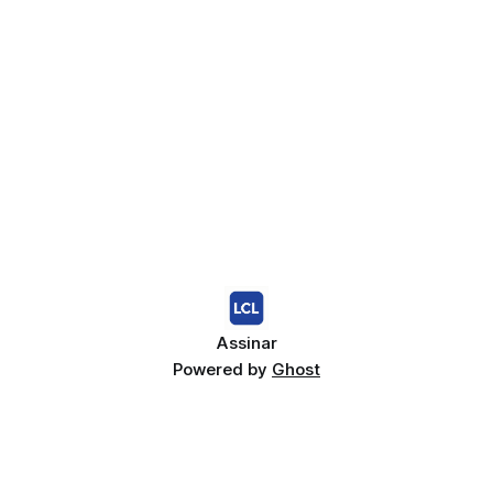
diminuição no número de neutrófilos, o risco de infecções
aumenta, particularmente daquelas causadas por bactérias
ou fungos.
Assinar
Powered by
Ghost