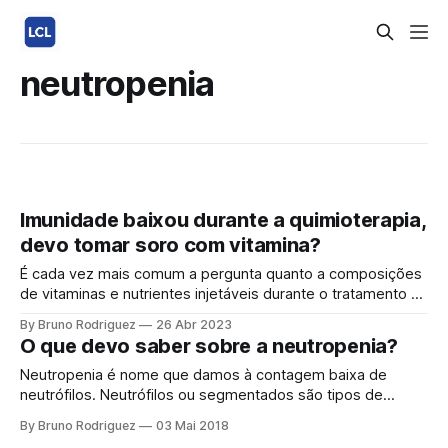
neutropenia
Imunidade baixou durante a quimioterapia,
devo tomar soro com vitamina?
É cada vez mais comum a pergunta quanto a composições
de vitaminas e nutrientes injetáveis durante o tratamento da
quimioterapia. Saiba mais aqui. A neutropenia é uma
By Bruno Rodriguez
26 Abr 2023
condição em que há uma diminuição significativa no número
O que devo saber sobre a neutropenia?
de neutrófilos, um tipo de glóbulo branco que ajuda a
combater infecções. Isso é
Neutropenia é nome que damos à contagem baixa de
neutrófilos. Neutrófilos ou segmentados são tipos de
glóbulos brancos que são produzidos na medula óssea e
By Bruno Rodriguez
03 Mai 2018
combatem infecções em nosso corpo. Quando há uma