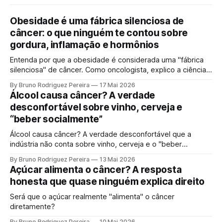
Obesidade é uma fábrica silenciosa de
câncer: o que ninguém te contou sobre
gordura, inflamação e hormônios
Entenda por que a obesidade é considerada uma "fábrica
silenciosa" de câncer. Como oncologista, explico a ciência
por trás da gordura visceral, inflamação crônica e
By Bruno Rodriguez Pereira
17 Mai 2026
desequilíbrio hormonal que alimentam tumores.
Álcool causa câncer? A verdade
desconfortável sobre vinho, cerveja e
“beber socialmente”
Álcool causa câncer? A verdade desconfortável que a
indústria não conta sobre vinho, cerveja e o "beber
socialmente". Entenda o mecanismo genético e por que a
By Bruno Rodriguez Pereira
13 Mai 2026
ciência moderna não sustenta mais a ideia de uma "dose
Açúcar alimenta o câncer? A resposta
segura".
honesta que quase ninguém explica direito
Será que o açúcar realmente "alimenta" o câncer
diretamente?
By Bruno Rodriguez Pereira
10 Mai 2026