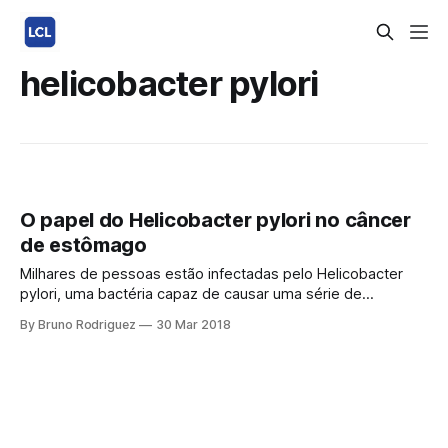
helicobacter pylori
O papel do Helicobacter pylori no câncer
de estômago
Milhares de pessoas estão infectadas pelo Helicobacter
pylori, uma bactéria capaz de causar uma série de
patologias, incluindo o câncer. Conhecendo a bactéria O
By Bruno Rodriguez
30 Mar 2018
Helicobacter pylori (H. pylori) é uma bactéria conhecida há
mais de 100 anos. Através de uma habilidade especial, ela
é capaz de sobreviver no ambiente ácido