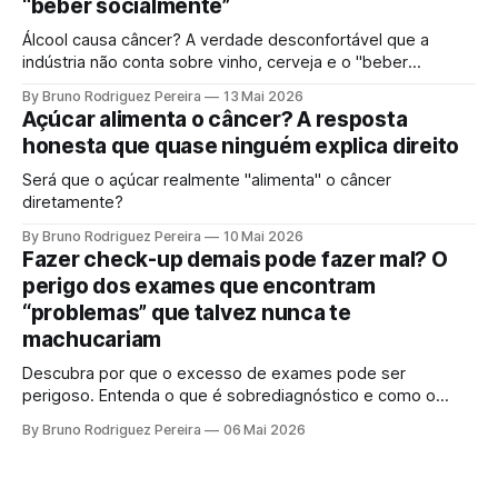
“beber socialmente”
Álcool causa câncer? A verdade desconfortável que a
indústria não conta sobre vinho, cerveja e o "beber
socialmente". Entenda o mecanismo genético e por que a
By Bruno Rodriguez Pereira
13 Mai 2026
ciência moderna não sustenta mais a ideia de uma "dose
Açúcar alimenta o câncer? A resposta
segura".
honesta que quase ninguém explica direito
Será que o açúcar realmente "alimenta" o câncer
diretamente?
By Bruno Rodriguez Pereira
10 Mai 2026
Fazer check-up demais pode fazer mal? O
perigo dos exames que encontram
“problemas” que talvez nunca te
machucariam
Descubra por que o excesso de exames pode ser
perigoso. Entenda o que é sobrediagnóstico e como o
"check-up inteligente" protege sua saúde de tratamentos
By Bruno Rodriguez Pereira
06 Mai 2026
desnecessários e ansiedade.