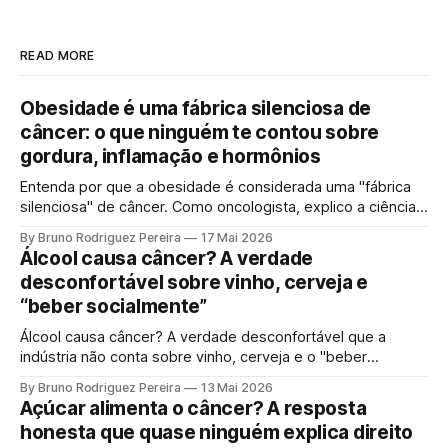
READ MORE
Obesidade é uma fábrica silenciosa de
câncer: o que ninguém te contou sobre
gordura, inflamação e hormônios
Entenda por que a obesidade é considerada uma "fábrica
silenciosa" de câncer. Como oncologista, explico a ciência
por trás da gordura visceral, inflamação crônica e
By Bruno Rodriguez Pereira
17 Mai 2026
desequilíbrio hormonal que alimentam tumores.
Álcool causa câncer? A verdade
desconfortável sobre vinho, cerveja e
“beber socialmente”
Álcool causa câncer? A verdade desconfortável que a
indústria não conta sobre vinho, cerveja e o "beber
socialmente". Entenda o mecanismo genético e por que a
By Bruno Rodriguez Pereira
13 Mai 2026
ciência moderna não sustenta mais a ideia de uma "dose
Açúcar alimenta o câncer? A resposta
segura".
honesta que quase ninguém explica direito