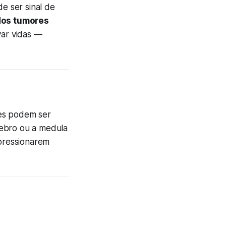
e ser sinal de
dos tumores
ar vidas —
les podem ser
rebro ou a medula
pressionarem