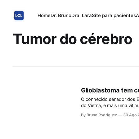
Home
Dr. Bruno
Dra. Lara
Site para pacientes
A
Tumor do cérebro
Glioblastoma tem c
O conhecido senador dos E
do Vietnã, é mais uma vítima do Glioblastoma.
maligno do cérebro mais com
By Bruno Rodriguez
30 Ago 
Glioblastoma é classificado