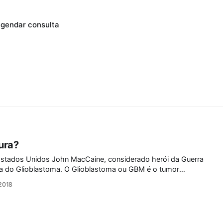
gendar consulta
ura?
stados Unidos John MacCaine, considerado herói da Guerra
 O Glioblastoma ou GBM é o tumor
um nos adultos. De uma classificação de 1 (I) a 4 (IV), o
2018
 como IV, ou