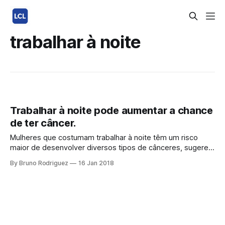
trabalhar à noite
Trabalhar à noite pode aumentar a chance
de ter câncer.
Mulheres que costumam trabalhar à noite têm um risco
maior de desenvolver diversos tipos de cânceres, sugere
estudo. Trabalhar no turno da noite está ligado a uma série
By Bruno Rodriguez
16 Jan 2018
de problemas de saúde, tais como doença cardíaca a
distúrbios do sono, e até mesmo ao câncer.
Pesquisadores da China descobriram que