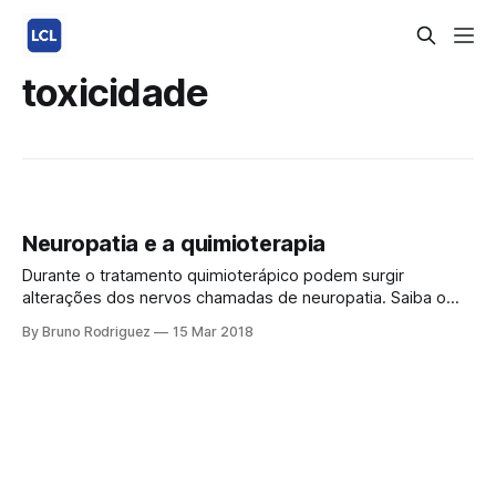
toxicidade
Neuropatia e a quimioterapia
Durante o tratamento quimioterápico podem surgir
alterações dos nervos chamadas de neuropatia. Saiba o
que são e como podemos evitá-las. Os nervos são
By Bruno Rodriguez
15 Mar 2018
estruturas que fazem parte do sistema nervoso e são
responsáveis pela comunicação do cérebro e medula com
o restante do corpo. Eles levam para o cérebro
informações,