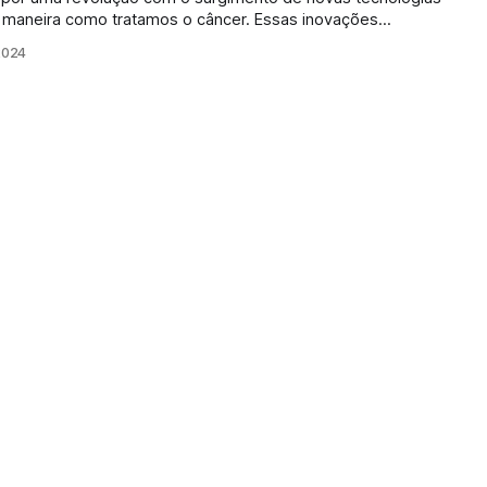
 maneira como tratamos o câncer. Essas inovações
 eficazes, personalizados e com menos efeitos colaterais,
2024
mais promissor na luta contra a doença. Imunoterapia: