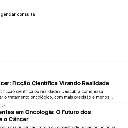
gendar consulta
er: Ficção Científica Virando Realidade
: ficção científica ou realidade? Descubra como essa
nar o tratamento oncológico, com mais precisão e menos
2025
humano para localizar e destruir células doentes. Mas o
ntes em Oncologia: O Futuro dos
a o Câncer
 por uma revolução com o surgimento de novas tecnologias