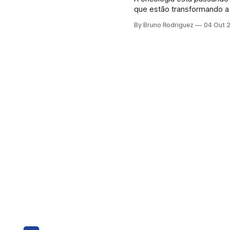
que estão transformando a
prometem tratamentos mais
By Bruno Rodriguez
04 Out 
abrindo caminho para um futuro 
O Sistema Imunológico