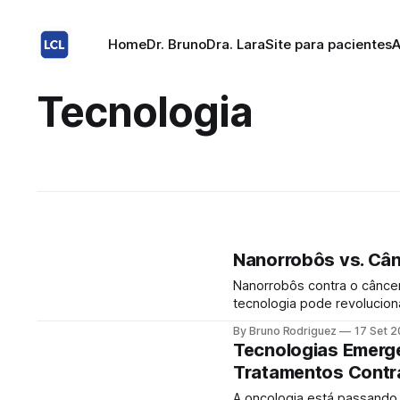
Home
Dr. Bruno
Dra. Lara
Site para pacientes
A
Tecnologia
Nanorrobôs vs. Cânc
Nanorrobôs contra o câncer
tecnologia pode revolucio
efeitos colaterais. A cena parece saída de um filme futurista: pequenos robôs
By Bruno Rodriguez
17 Set 
navegando dentro do corpo 
Tecnologias Emerge
que antes era
Tratamentos Contr
A oncologia está passando