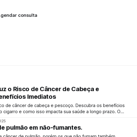
gendar consulta
uz o Risco de Câncer de Cabeça e
enefícios Imediatos
isco de câncer de cabeça e pescoço. Descubra os benefícios
 cigarro e como isso impacta sua saúde a longo prazo. O
r de risco para o desenvolvimento de cânceres de cabeça e
2025
ores de
de pulmão em não-fumantes.
 de câncer de pulmão, porém os que não fumam também