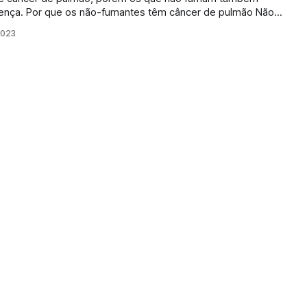
 de pulmão Não
e estão em risco de câncer de pulmão. Cerca de 20% dos
2023
esenvolvem