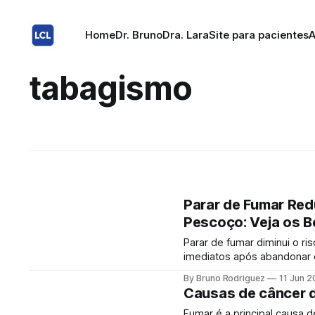
Home
Dr. Bruno
Dra. Lara
Site para pacientes
A
tabagismo
Parar de Fumar Red
Pescoço: Veja os B
Parar de fumar diminui o r
imediatos após abandonar o
cigarro é o principal fato
By Bruno Rodriguez
11 Jun 
pescoço, incluindo os tum
Causas de câncer 
Fumar é a principal causa