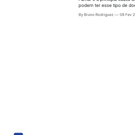
podem ter esse tipo de doença. Por que os não-fumantes têm câncer
são apenas os fumantes qu
By Bruno Rodriguez
08 Fev 
tumores pulmonares se d