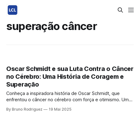
superação câncer
Oscar Schmidt e sua Luta Contra o Câncer
no Cérebro: Uma História de Coragem e
Superação
Conheça a inspiradora história de Oscar Schmidt, que
enfrentou o câncer no cérebro com força e otimismo. Um
exemplo de superação e esperança para todos. O câncer
By Bruno Rodriguez
19 Mai 2025
no cérebro é uma das doenças mais temidas, mas histórias
como a do ex-jogador de basquete Oscar Schmidt
mostram que é possível enfrentá-lo