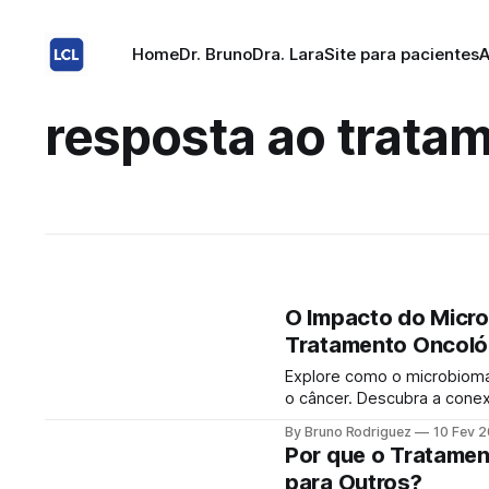
Home
Dr. Bruno
Dra. Lara
Site para pacientes
A
resposta ao trata
O Impacto do Micro
Tratamento Oncoló
Explore como o microbioma i
o câncer. Descubra a conexã
o potencial futuro da medicina personalizada. O
By Bruno Rodriguez
10 Fev 
microbioma intestinal ref
Por que o Tratamen
nosso trato
para Outros?