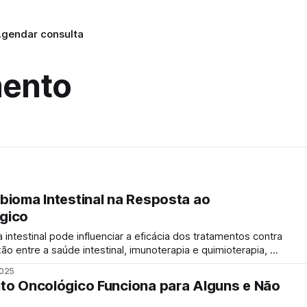
gendar consulta
mento
bioma Intestinal na Resposta ao
gico
ntestinal pode influenciar a eficácia dos tratamentos contra
o entre a saúde intestinal, imunoterapia e quimioterapia, e
 Que é o Microbioma Intestinal? O
2025
ere-se à vasta comunidade de micro-organismos que habitam
to Oncológico Funciona para Alguns e Não