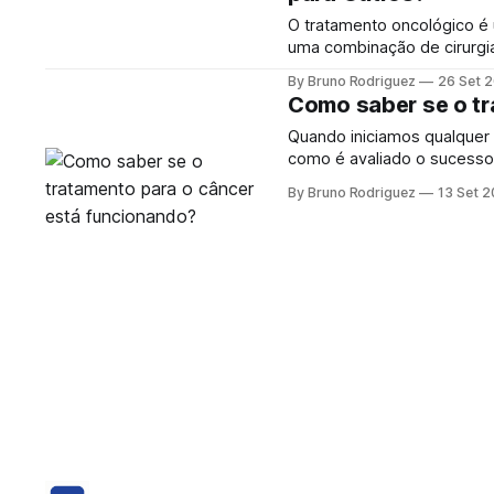
O tratamento oncológico é
uma combinação de cirurgia,
direcionadas, todas com o o
By Bruno Rodriguez
26 Set 
cancerígenas. 1. tratonco No entanto, uma questão comum que muitos pacientes e
Como saber se o tr
familiares se perguntam é:
Quando iniciamos qualquer 
como é avaliado o sucesso do trat
terapêuticas sistêmicas par
By Bruno Rodriguez
13 Set 2
imunoterapia), sabemos que
Por isso, é fundamental te