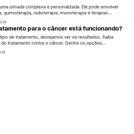
 uma jornada complexa e personalizada. Ele pode envolver
 quimioterapia, radioterapia, imunoterapia e terapias
bjetivo de eliminar ou controlar o crescimento de células
2024
atamento para o câncer está funcionando?
tipo de tratamento, desejamos ver os resultados. Saiba
amento contra o câncer. Dentre os opções
a o câncer (quimioterapia / hormonioterapia / terapia alvo /
018
 não há um tratamento universal que funcione para todos.
rmos