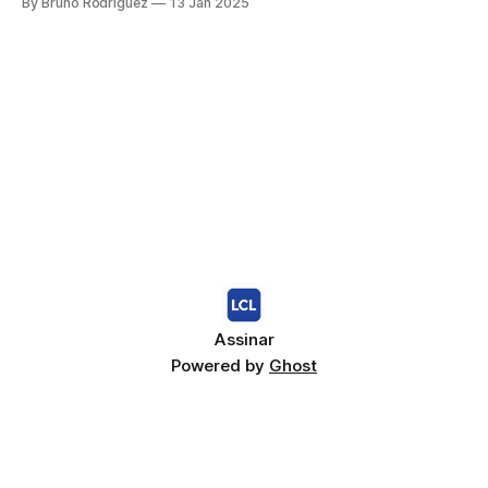
By Bruno Rodriguez
13 Jan 2025
transformar a experiência de um paciente, oferecendo
estratégias para fortalecer a mente e melhorar a qualidade
de vida durante o tratamento. O Papel da
Assinar
Powered by
Ghost