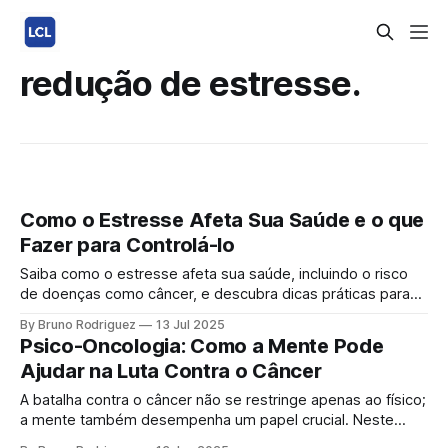
redução de estresse.
Como o Estresse Afeta Sua Saúde e o que
Fazer para Controlá-lo
Saiba como o estresse afeta sua saúde, incluindo o risco
de doenças como câncer, e descubra dicas práticas para
controlá-lo e viver melhor! O estresse é parte da vida, mas
By Bruno Rodriguez
13 Jul 2025
quando constante, pode prejudicar gravemente sua saúde.
Psico-Oncologia: Como a Mente Pode
Estudos mostram que o estresse crônico enfraquece o
Ajudar na Luta Contra o Câncer
sistema imunológico, aumenta a inflamação
A batalha contra o câncer não se restringe apenas ao físico;
a mente também desempenha um papel crucial. Neste
artigo, vamos explorar como a psico-oncologia pode