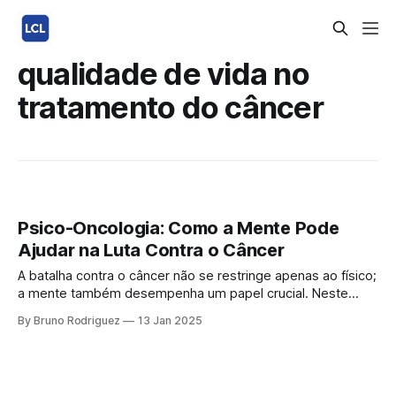
qualidade de vida no
tratamento do câncer
Psico-Oncologia: Como a Mente Pode
Ajudar na Luta Contra o Câncer
A batalha contra o câncer não se restringe apenas ao físico;
a mente também desempenha um papel crucial. Neste
artigo, vamos explorar como a psico-oncologia pode
By Bruno Rodriguez
13 Jan 2025
transformar a experiência de um paciente, oferecendo
estratégias para fortalecer a mente e melhorar a qualidade
de vida durante o tratamento. O Papel da