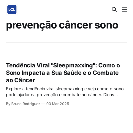
prevenção câncer sono
Tendência Viral "Sleepmaxxing": Como o
Sono Impacta a Sua Saúde e o Combate
ao Câncer
Explore a tendência viral sleepmaxxing e veja como o sono
pode ajudar na prevenção e combate ao câncer. Dicas
simples para sua saúde! Em 2024, a tendência
By Bruno Rodriguez
03 Mar 2025
“sleepmaxxing” tomou conta do TikTok, com bilhões de
visualizações, incentivando as pessoas a otimizarem o sono
para uma vida mais saudável. Mas o