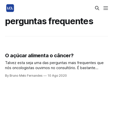
perguntas frequentes
O açúcar alimenta o câncer?
Talvez esta seja uma das perguntas mais frequentes que
nós oncologistas ouvimos no consultório. É bastante
comum pacientes com câncer, independente do tipo e do
By Bruno Melo Fernandes
10 Ago 2020
estadio, questionarem ao oncologista sobre a relação dos
carboidratos da dieta e o controle da doença. O açúcar
alimenta o câncer? A resposta curta e