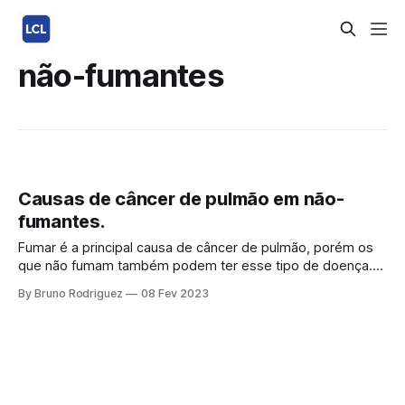
não-fumantes
Causas de câncer de pulmão em não-
fumantes.
Fumar é a principal causa de câncer de pulmão, porém os
que não fumam também podem ter esse tipo de doença.
Por que os não-fumantes têm câncer de pulmão Não são
By Bruno Rodriguez
08 Fev 2023
apenas os fumantes que estão em risco de câncer de
pulmão. Cerca de 20% dos tumores pulmonares se
desenvolvem