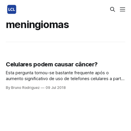
meningiomas
Celulares podem causar câncer?
Esta pergunta tornou-se bastante frequente após o
aumento significativo de uso de telefones celulares a partir
da década de 90. A principal preocupação é se telefones
By Bruno Rodriguez
09 Jul 2018
celulares podem aumentar o risco de tumores cerebrais ou
tumores na região da cabeça e do pescoço. Celulares
emitem radiação não-ionizantes Os telefones celulares