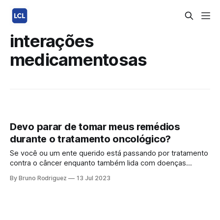
interações
medicamentosas
Devo parar de tomar meus remédios
durante o tratamento oncológico?
Se você ou um ente querido está passando por tratamento
contra o câncer enquanto também lida com doenças
crônicas como hipertensão e diabetes, este artigo é para
By Bruno Rodriguez
13 Jul 2023
você. Aqui, vamos discutir sobre o uso de medicamentos
de rotina, como anti-hipertensivos e antidiabéticos, durante
o tratamento oncológico. 1. A Intersecção entre