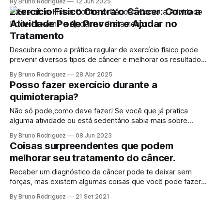
By Bruno Rodriguez
12 Jun 2025
recente estudo CHALLENGE, publicado em maio de 2025
Exercício Físico Contra o Câncer: Como a
no prestigiado New England Journal of Medicine, trouxe
Atividade Pode Prevenir e Ajudar no
uma mensagem clara: atividade física não é apenas
Tratamento
Descubra como a prática regular de exercício físico pode
prevenir diversos tipos de câncer e melhorar os resultados
durante o tratamento, garantindo saúde e qualidade de
By Bruno Rodriguez
28 Abr 2025
vida. Você sabia que praticar exercício físico regularmente
Posso fazer exercício durante a
não só melhora sua saúde física e mental como também
quimioterapia?
pode ajudar na prevenção e até
Não só pode,como deve fazer! Se você que já pratica
alguma atividade ou está sedentário sabia mais sobre
atividade física durante a quimioterapia. A quimioterapia é
By Bruno Rodriguez
08 Jun 2023
um tratamento que utiliza medicamentos para destruir
Coisas surpreendentes que podem
células cancerosas no corpo. Embora seja uma forma
melhorar seu tratamento do câncer.
eficaz de combater o câncer, a quimioterapia pode
Receber um diagnóstico de câncer pode te deixar sem
forças, mas existem algumas coisas que você pode fazer
para sentir-se melhor , principalmente durante o tratamento
By Bruno Rodriguez
21 Set 2021
do câncer. Atividade Física “Exercício físico é uma das
melhores coisas que as mulheres podem fazer” Dra. Ann