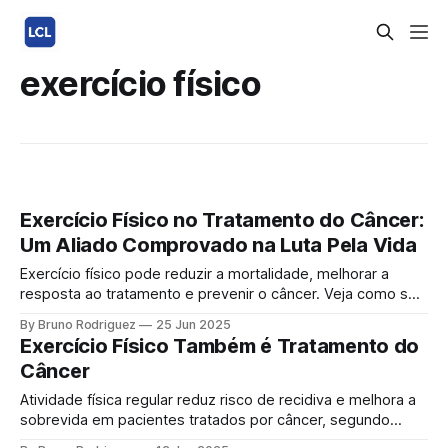
exercício físico
Exercício Físico no Tratamento do Câncer:
Um Aliado Comprovado na Luta Pela Vida
Exercício físico pode reduzir a mortalidade, melhorar a
resposta ao tratamento e prevenir o câncer. Veja como se
movimentar com segurança e resultados. O exercício físico
By Bruno Rodriguez
25 Jun 2025
vai muito além da estética ou da saúde cardiovascular.
Exercício Físico Também é Tratamento do
Hoje, estudos científicos de alto nível já mostram que a
Câncer
prática regular de atividade física
Atividade física regular reduz risco de recidiva e melhora a
sobrevida em pacientes tratados por câncer, segundo
estudo publicado no New England Journal of Medicine O