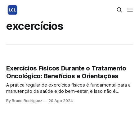
excercícios
Exercícios Físicos Durante o Tratamento
Oncológico: Benefícios e Orientações
A prática regular de exercícios físicos é fundamental para a
manutenção da saúde e do bem-estar, e isso não é
diferente para pacientes oncológicos. Durante o tratamento
By Bruno Rodriguez
20 Ago 2024
contra o câncer, a atividade física pode proporcionar
inúmeros benefícios, ajudando a enfrentar melhor os
desafios do tratamento. Este artigo explora os benefícios