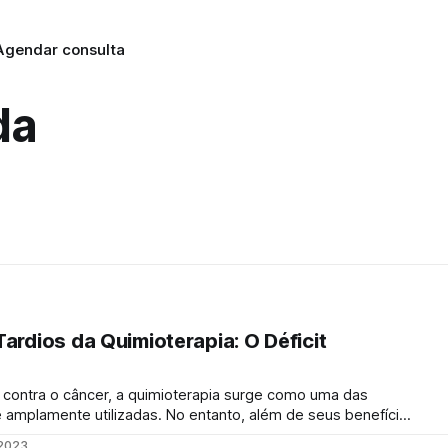
Agendar consulta
da
Tardios da Quimioterapia: O Déficit
 contra o câncer, a quimioterapia surge como uma das
 amplamente utilizadas. No entanto, além de seus benefícios
mioterapia pode levar a efeitos colaterais tardios, sendo o
 2023