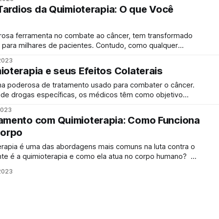
déficit cognitivo um dos mais impactantes para muitos pacientes. Neste artigo,
 Tardios da Quimioterapia: O que Você
rosa ferramenta no combate ao câncer, tem transformado
ra para milhares de pacientes. Contudo, como qualquer
razer efeitos colaterais. 1. A quimioterapia é uma
2023
tos colaterais
oterapia e seus Efeitos Colaterais
ma poderosa de tratamento usado para combater o câncer.
 de drogas específicas, os médicos têm como objetivo
élulas cancerígenas. Saiba mais sobre os efeitos colaterais.
2023
atureza potente, a quimioterapia também pode afetar células
amento com Quimioterapia: Como Funciona
Corpo
rapia é uma das abordagens mais comuns na luta contra o
nte é a quimioterapia e como ela atua no corpo humano?
dar os principais aspectos da quimioterapia, otimizando sua
2023
compreensão e contribuindo para uma escolha informada. 1. O que