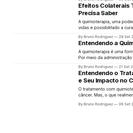
Efeitos Colaterais
Precisa Saber
A quimioterapia, uma pode
vidas e possibilitado a cu
tratamento médico potente, ela pode t
By Bruno Rodriguez
28 Set 
ferramenta poderosa no comba Além dos sintomas imediatos, há efei
Entendendo a Quimi
tardios que podem
A quimioterapia é uma for
Por meio da administração
erradicar ou controlar as c
By Bruno Rodriguez
21 Set 
No entanto, devido à sua n
Entendendo o Trat
e Seu Impacto no 
O tratamento com quimiote
câncer. Mas, o que realme
Neste artigo, vamos desven
By Bruno Rodriguez
06 Set 