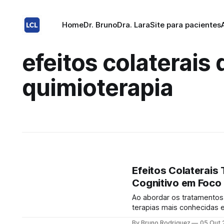
Home
Dr. Bruno
Dra. Lara
Site para pacientes
efeitos colaterais 
quimioterapia
Efeitos Colaterais 
Cognitivo em Foco
Ao abordar os tratamentos
terapias mais conhecidas e
no combate à doença, a qui
By Bruno Rodriguez
05 Out