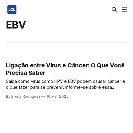
EBV
Ligação entre Vírus e Câncer: O Que Você
Precisa Saber
Saiba como vírus como HPV e EBV podem causar câncer e
o que fazer para se prevenir. Informe-se sobre essa
ligação vital! Você sabia que alguns vírus podem aumentar
By Bruno Rodriguez
10 Mar 2025
o risco de câncer? Em 2024, estudos destacaram como o
HPV, o EBV (vírus Epstein-Barr) e outros estão ligados a
tumores