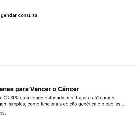
gendar consulta
enes para Vencer o Câncer
 CRISPR está sendo estudada para tratar e até curar o
gem simples, como funciona a edição genética e o que isso
 tem avançado em passos
2025
s décadas. Cirurgias menos invasivas,