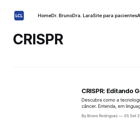
Home
Dr. Bruno
Dra. Lara
Site para pacientes
A
CRISPR
CRISPR: Editando G
Descubra como a tecnologia
câncer. Entenda, em lingua
significa para o futuro dos pacientes. A luta contra o câncer
By Bruno Rodriguez
05 Set 
impressionantes nas última