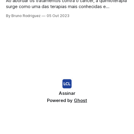
Ao abordar os tratamentos contra o câncer, a quimioterapia
surge como uma das terapias mais conhecidas e
amplamente utilizadas. No entanto, além de seus
By Bruno Rodriguez
05 Out 2023
benefícios no combate à doença, a quimioterapia pode
levar a efeitos colaterais tardios, sendo o déficit cognitivo
um dos mais impactantes para muitos pacientes. Neste
artigo,
Assinar
Powered by
Ghost