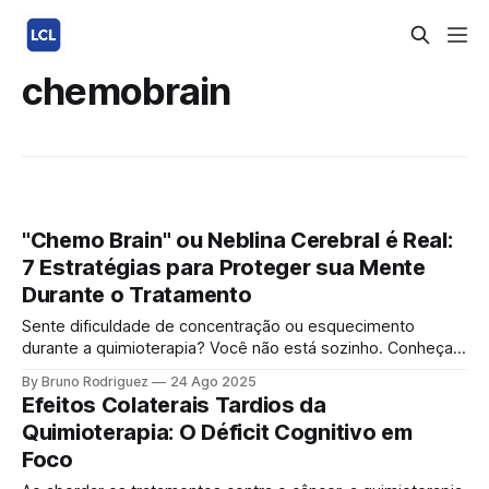
chemobrain
"Chemo Brain" ou Neblina Cerebral é Real:
7 Estratégias para Proteger sua Mente
Durante o Tratamento
Sente dificuldade de concentração ou esquecimento
durante a quimioterapia? Você não está sozinho. Conheça o
“Chemo Brain” (neblina cerebral) e 7 estratégias eficazes
By Bruno Rodriguez
24 Ago 2025
para proteger sua mente. Você entra em um cômodo e
Efeitos Colaterais Tardios da
esquece o que foi buscar? Perde o fio da meada no meio
Quimioterapia: O Déficit Cognitivo em
de uma conversa? Sente uma
Foco