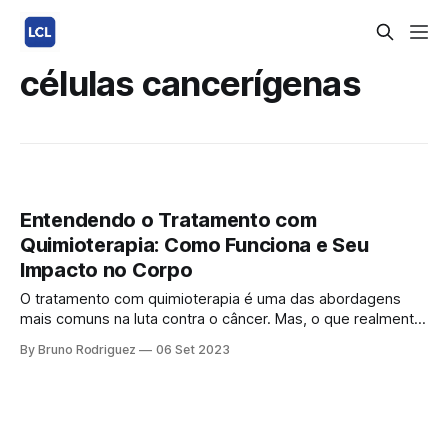
células cancerígenas
Entendendo o Tratamento com
Quimioterapia: Como Funciona e Seu
Impacto no Corpo
O tratamento com quimioterapia é uma das abordagens
mais comuns na luta contra o câncer. Mas, o que realmente
é a quimioterapia e como ela atua no corpo humano?
By Bruno Rodriguez
06 Set 2023
Neste artigo, vamos desvendar os principais aspectos da
quimioterapia, otimizando sua compreensão e contribuindo
para uma escolha informada. 1. O que