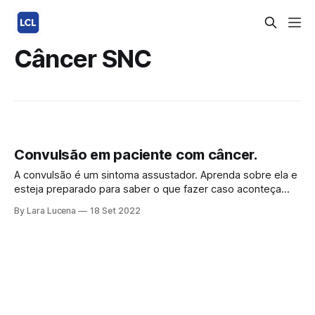
Câncer SNC
Convulsão em paciente com câncer.
A convulsão é um sintoma assustador. Aprenda sobre ela e
esteja preparado para saber o que fazer caso aconteça
com você ou se presenciar uma. O que é a convulsão As
By Lara Lucena
18 Set 2022
convulsões são manifestações comuns e incômodas entre
pacientes com tumores cerebrais primários e metástases
cerebrais. Nesses casos, uma atividade