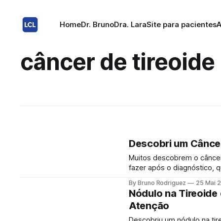
Home
Dr. Bruno
Dra. Lara
Site para pacientes
A
câncer de tireoide
Descobri um Câncer
Muitos descobrem o câncer 
fazer após o diagnóstico, 
tratamento. Imagine fazer um exame de rotina, como uma ultrassonografia do pescoço,
By Bruno Rodriguez
25 Mai 
e sair com a notícia de que
Nódulo na Tireoide
Atenção
Descobriu um nódulo na ti