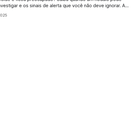
estigar e os sinais de alerta que você não deve ignorar. Ao
 exame mostrando um “nódulo na tireoide”, é comum sentir
2025
dulo” muitas vezes