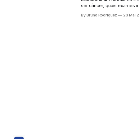
ser câncer, quais exames inv
receber o resultado de um
By Bruno Rodriguez
23 Mai 
medo. Afinal, a palavra “nó