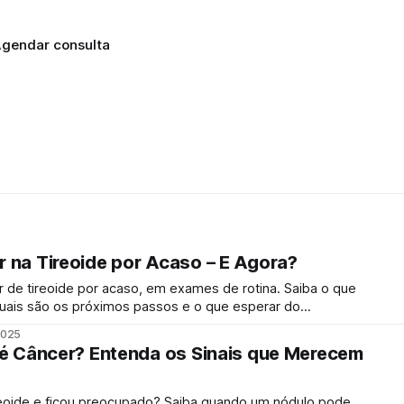
gendar consulta
 na Tireoide por Acaso – E Agora?
de tireoide por acaso, em exames de rotina. Saiba o que
quais são os próximos passos e o que esperar do
2025
 há um
 é Câncer? Entenda os Sinais que Merecem
reoide e ficou preocupado? Saiba quando um nódulo pode