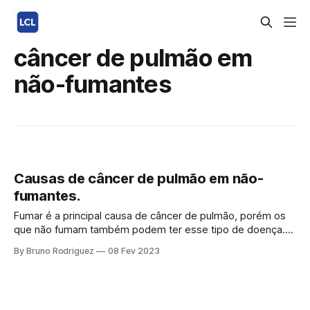
câncer de pulmão em
não-fumantes
Causas de câncer de pulmão em não-
fumantes.
Fumar é a principal causa de câncer de pulmão, porém os
que não fumam também podem ter esse tipo de doença.
Por que os não-fumantes têm câncer de pulmão Não são
By Bruno Rodriguez
08 Fev 2023
apenas os fumantes que estão em risco de câncer de
pulmão. Cerca de 20% dos tumores pulmonares se
desenvolvem