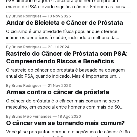
PSA alterado e agora? Descubra que nem sempre um
exame de PSA elevado significa câncer. Entenda as causas
do falso positivo e os próximos passos para investigação e
By Bruno Rodriguez
10 Nov 2025
tranquilidade da saúde prostática. Vamos abordar uma
Andar de Bicicleta e Câncer de Próstata
situação que causa grande ansiedade em muitos homens:
um resultado alterado no exame de PSA.
O ciclismo é uma atividade física popular que oferece
inúmeros benefícios à saúde, incluindo a melhoria da
aptidão cardiovascular, fortalecimento muscular e redução
By Bruno Rodriguez
23 Jul 2024
do estresse. No entanto, surgiram preocupações sobre a
Rastreio do Câncer de Próstata com PSA:
relação entre o ciclismo e o câncer de próstata. Este artigo
Compreendendo Riscos e Benefícios
explora essa relação, com foco na saúde da
O rastreio do câncer de prostata é baseado na dosagem
anual do PSA, quando indicado. Mas é importante um
abordagem individualizada e discussão de riscos e
By Bruno Rodriguez
21 Nov 2023
benefícios. Saiba mais. O câncer de próstata é uma
Armas contra o câncer de próstata
preocupação importante para a saúde dos homens em
todo o mundo. O teste do Antígeno
O câncer de próstata é o câncer mais comum no sexo
masculino, em especial entre homens com mais de 60
anos. A boa notícia é que, quando diagnosticado
By Bruno Melo Fernandes
18 Ago 2020
precocemente, a chance de cura é grande, chegando a
O câncer vem se tornando mais comum?
95% dos casos nos tumores de menor risco. Diagnóstico
Precoce O diagnóstico precoce
Você já se perguntou porque o diagnóstico de câncer é tão