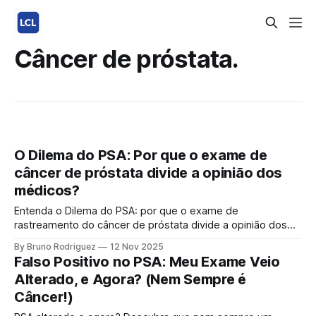
Câncer de próstata.
O Dilema do PSA: Por que o exame de
câncer de próstata divide a opinião dos
médicos?
Entenda o Dilema do PSA: por que o exame de
rastreamento do câncer de próstata divide a opinião dos
médicos. Explore os prós e contras, o sobrediagnóstico e
By Bruno Rodriguez
12 Nov 2025
sobretratamento, e as recomendações atuais para uma
Falso Positivo no PSA: Meu Exame Veio
decisão individualizada. Hoje vamos mergulhar em um
Alterado, e Agora? (Nem Sempre é
tópico que, surpreendentemente, gera bastante debate na
Câncer!)
comunidade