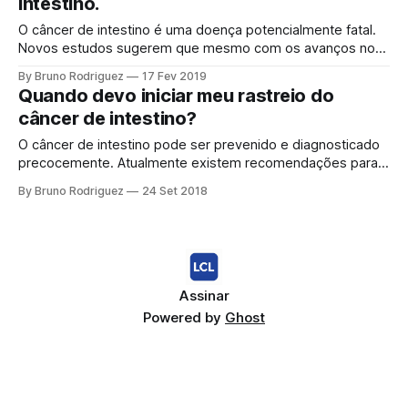
intestino.
ou defumada para manter seu sabor ou
O câncer de intestino é uma doença potencialmente fatal.
Novos estudos sugerem que mesmo com os avanços no
tratamento, jovens têm morrido mais da doença. O câncer
By Bruno Rodriguez
17 Fev 2019
de intestino no Brasil No Brasil são esperados 35.000
Quando devo iniciar meu rastreio do
novos casos de câncer de intestino todos os anos. Com a
câncer de intestino?
melhora dos
O câncer de intestino pode ser prevenido e diagnosticado
precocemente. Atualmente existem recomendações para
seu rastreio assim como para o câncer de mama. No Brasil,
By Bruno Rodriguez
24 Set 2018
o câncer de intestino ou colorretal é o 3º mais frequente
em homens e o 2º em mulheres. Apesar disso, as
recomendações formais para rastreio
Assinar
Powered by
Ghost