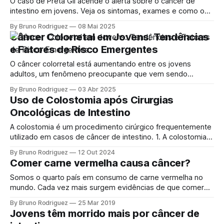
O caso de Preta Gil acende o alerta sobre o câncer de
intestino em jovens. Veja os sintomas, exames e como o
diagnóstico precoce pode salvar vidas. O diagnóstico de
By Bruno Rodriguez
08 Mai 2025
câncer de intestino da cantora Preta Gil, aos 48 anos,
Câncer Colorretal em Jovens: Tendências
chocou e sensibilizou o Brasil. Em 2023, a artista revelou
e Fatores de Risco Emergentes
O câncer colorretal está aumentando entre os jovens
adultos, um fenômeno preocupante que vem sendo
observado por especialistas em todo o mundo.
By Bruno Rodriguez
03 Abr 2025
Tradicionalmente associado a pessoas acima dos 50 anos,
Uso de Colostomia após Cirurgias
esse tipo de câncer agora afeta cada vez mais indivíduos
Oncológicas de Intestino
entre 20 e 40 anos, indicando mudanças importantes em
fatores
A colostomia é um procedimento cirúrgico frequentemente
utilizado em casos de câncer de intestino. 1. A colostomia é
um procedimento cirúrgico comum em Ela cria uma
By Bruno Rodriguez
12 Out 2024
abertura no abdômen para desviar o trânsito intestinal,
Comer carne vermelha causa câncer?
permitindo que as fezes sejam eliminadas através de uma
bolsa coletora. Esse procedimento é necessário quando
Somos o quarto país em consumo de carne vermelha no
mundo. Cada vez mais surgem evidências de que comer
carne vermelha e, principalmente, carnes processadas em
By Bruno Rodriguez
25 Mar 2019
excesso pode aumentar o risco de câncer. A carne
Jovens têm morrido mais por câncer de
processada é aquela que foi salgada, curada, fermentada