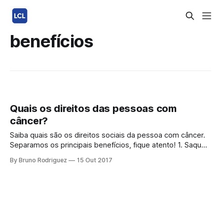
benefícios
Quais os direitos das pessoas com
câncer?
Saiba quais são os direitos sociais da pessoa com câncer.
Separamos os principais benefícios, fique atento! 1. Saque
do FGTS O trabalhador com câncer pode realizar o saque
By Bruno Rodriguez
15 Out 2017
do FGTS? Sim. Na fase sintomática da doença, o
trabalhador cadastrado no FGTS que tiver neoplasia
maligna (câncer) ou que tenha dependente