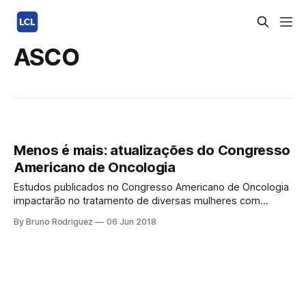
ASCO
Menos é mais: atualizações do Congresso
Americano de Oncologia
Estudos publicados no Congresso Americano de Oncologia
impactarão no tratamento de diversas mulheres com
câncer de mama e de pacientes com câncer renal
By Bruno Rodriguez
06 Jun 2018
avançado. As melhores condutas médicas são baseadas
em evidências científicas. Neste início de junho acontece o
maior congresso de oncologia do mundo, a ASCO (sigla em
inglês