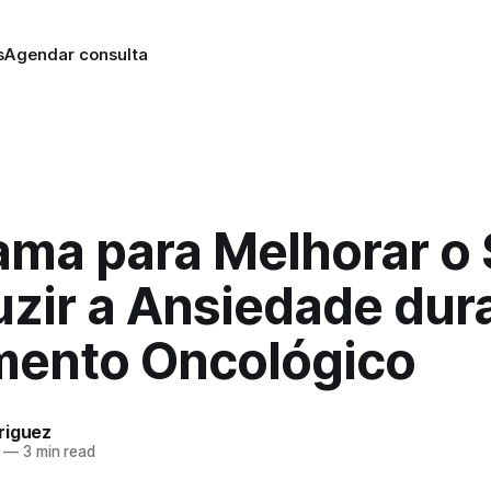
s
Agendar consulta
ama para Melhorar o
uzir a Ansiedade dur
mento Oncológico
riguez
—
3 min read