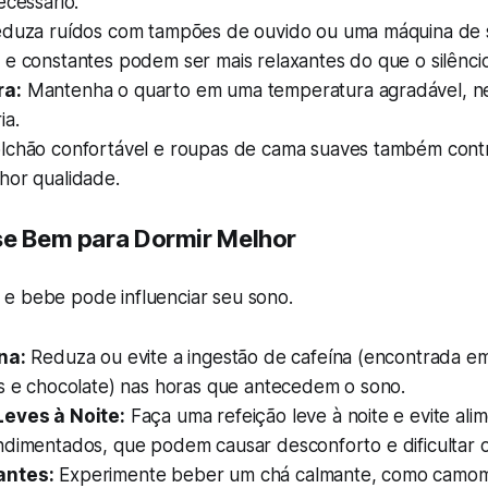
ecessário.
duza ruídos com tampões de ouvido ou uma máquina de 
e constantes podem ser mais relaxantes do que o silêncio
ra:
Mantenha o quarto em uma temperatura agradável, n
ia.
chão confortável e roupas de cama suaves também cont
hor qualidade.
se Bem para Dormir Melhor
e bebe pode influenciar seu sono.
na:
Reduza ou evite a ingestão de cafeína (encontrada em
es e chocolate) nas horas que antecedem o sono.
Leves à Noite:
Faça uma refeição leve à noite e evite al
ndimentados, que podem causar desconforto e dificultar o
antes:
Experimente beber um chá calmante, como camomi