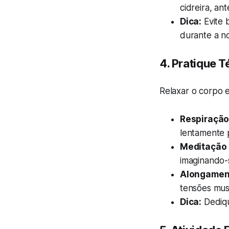
cidreira, an
Dica:
Evite 
durante a no
4.
Pratique T
Relaxar o corpo 
Respiração
lentamente 
Meditação 
imaginando-
Alongamen
tensões mus
Dica:
Dediqu