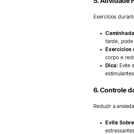
5.
Atividade F
Exercícios durant
Caminhadas
tarde, pode a
Exercícios 
corpo e redu
Dica:
Evite 
estimulantes
6.
Controle d
Reduzir a ansied
Evite Sobr
estressantes