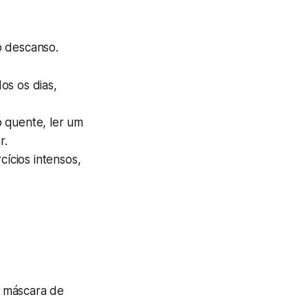
o descanso.
os os dias,
 quente, ler um
r.
cícios intensos,
a máscara de