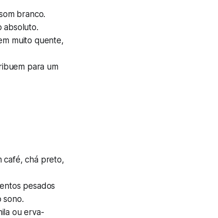
som branco.
 absoluto.
em muito quente,
ribuem para um
 café, chá preto,
imentos pesados
 sono.
la ou erva-