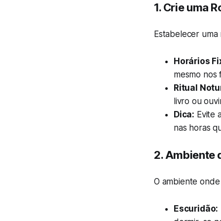
1.
Crie uma R
Estabelecer uma 
Horários Fi
mesmo nos fi
Ritual Notu
livro ou ouv
Dica:
Evite 
nas horas q
2.
Ambiente 
O ambiente onde 
Escuridão: