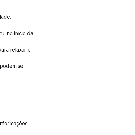
dade.
u no início da
ara relaxar o
s podem ser
 informações