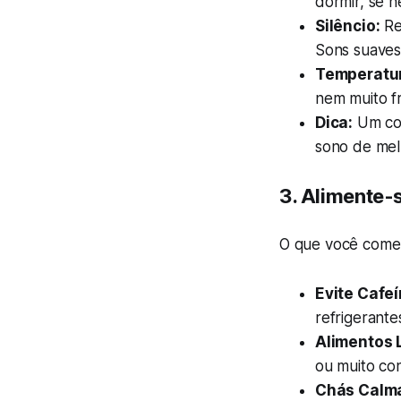
dormir, se n
Silêncio:
Re
Sons suaves 
Temperatu
nem muito fr
Dica:
Um col
sono de mel
3.
Alimente-
O que você come 
Evite Cafeí
refrigerant
Alimentos 
ou muito co
Chás Calm