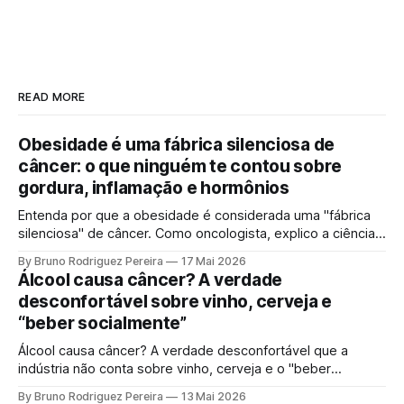
READ MORE
Obesidade é uma fábrica silenciosa de
câncer: o que ninguém te contou sobre
gordura, inflamação e hormônios
Entenda por que a obesidade é considerada uma "fábrica
silenciosa" de câncer. Como oncologista, explico a ciência
por trás da gordura visceral, inflamação crônica e
By Bruno Rodriguez Pereira
17 Mai 2026
desequilíbrio hormonal que alimentam tumores.
Álcool causa câncer? A verdade
desconfortável sobre vinho, cerveja e
“beber socialmente”
Álcool causa câncer? A verdade desconfortável que a
indústria não conta sobre vinho, cerveja e o "beber
socialmente". Entenda o mecanismo genético e por que a
By Bruno Rodriguez Pereira
13 Mai 2026