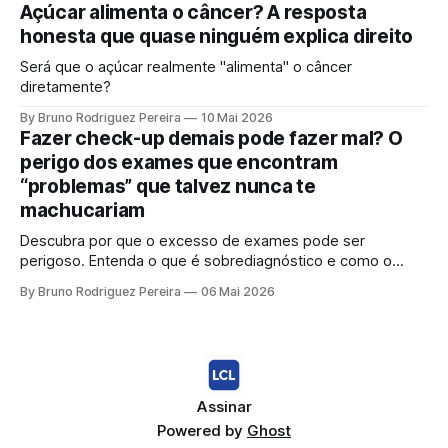
ciência moderna não sustenta mais a ideia de uma "dose
Açúcar alimenta o câncer? A resposta
segura".
honesta que quase ninguém explica direito
Será que o açúcar realmente "alimenta" o câncer
diretamente?
By Bruno Rodriguez Pereira
10 Mai 2026
Fazer check-up demais pode fazer mal? O
perigo dos exames que encontram
“problemas” que talvez nunca te
machucariam
Descubra por que o excesso de exames pode ser
perigoso. Entenda o que é sobrediagnóstico e como o
"check-up inteligente" protege sua saúde de tratamentos
By Bruno Rodriguez Pereira
06 Mai 2026
desnecessários e ansiedade.
Assinar
Powered by
Ghost