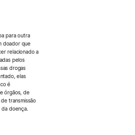
oa para outra
um doador que
er relacionado a
madas pelos
ssas drogas
ntado, elas
sco é
de órgãos, de
 de transmissão
o da doença.