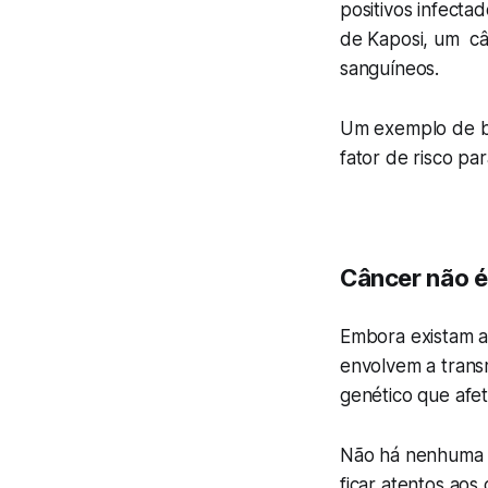
positivos infecta
de Kaposi, um câ
sanguíneos.
Um exemplo de ba
fator de risco pa
Câncer não é
Embora existam a
envolvem a trans
genético que afe
Não há nenhuma 
ficar atentos aos