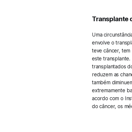
Transplante 
Uma circunstânci
envolve o transp
teve câncer, tem
este transplante
transplantados d
reduzem as chance
também diminuem 
extremamente bai
acordo com o Inst
do câncer, os mé