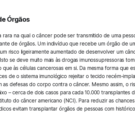
de Órgãos
a rara na qual o câncer pode ser transmitido de uma pess
lante de órgãos. Um indivíduo que recebe um órgão de 
 um risco ligeiramente aumentado de desenvolver um cânc
. Isto se deve muito mais às drogas imunossupressoras to
o que às células cancerosas em si. Da mesma forma que e
s de o sistema imunológico rejeitar o tecido recém-impla
as defesas do corpo contra o câncer. Mesmo assim, o ri
xo – cerca de dois casos para cada 10.000 transplantes 
ituto do câncer americano (NCI). Para reduzir as chances
dicos evitam transplantar órgãos de pessoas com históric