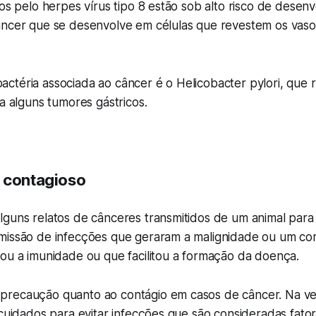
dos pelo herpes vírus tipo 8 estão sob alto risco de desen
ncer que se desenvolve em células que revestem os vasos 
ctéria associada ao câncer é o Helicobacter pylori, que
ra alguns tumores gástricos.
 contagioso
lguns relatos de cânceres transmitidos de um animal para
missão de infecções que geraram a malignidade ou um c
tou a imunidade ou que facilitou a formação da doença.
precaução quanto ao contágio em casos de câncer. Na 
 cuidados para evitar infecções que são consideradas fator