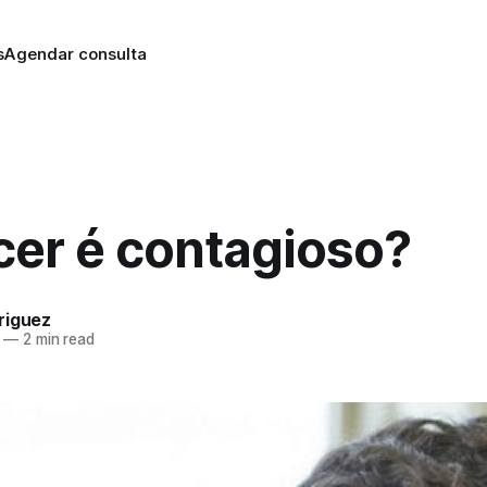
s
Agendar consulta
cer é contagioso?
riguez
—
2 min read