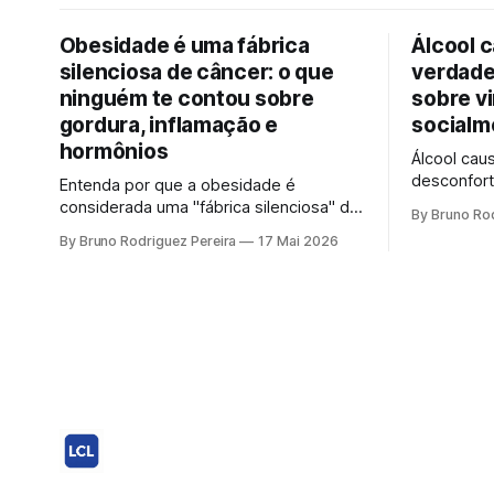
Obesidade é uma fábrica
Álcool 
silenciosa de câncer: o que
verdade
ninguém te contou sobre
sobre vi
gordura, inflamação e
socialm
hormônios
Álcool cau
desconfort
Entenda por que a obesidade é
sobre vinh
considerada uma "fábrica silenciosa" de
By Bruno Rod
socialmen
câncer. Como oncologista, explico a
By Bruno Rodriguez Pereira
17 Mai 2026
genético e
ciência por trás da gordura visceral,
não susten
inflamação crônica e desequilíbrio
segura".
hormonal que alimentam tumores.