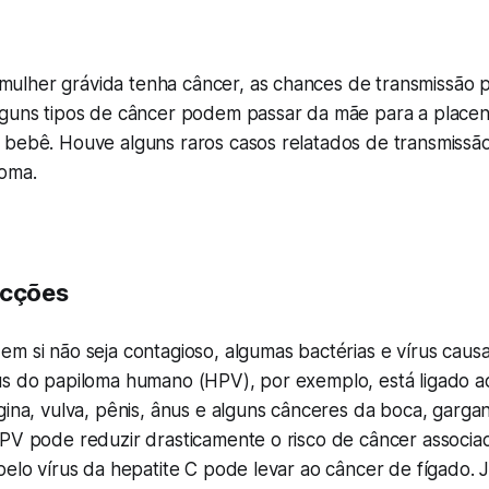
lher grávida tenha câncer, as chances de transmissão p
lguns tipos de câncer podem passar da mãe para a placen
 bebê. Houve alguns raros casos relatados de transmissão
oma.
ecções
em si não seja contagioso, algumas bactérias e vírus cau
us do papiloma humano (HPV), por exemplo, está ligado a
gina, vulva, pênis, ânus e alguns cânceres da boca, garg
PV pode reduzir drasticamente o risco de câncer associad
pelo vírus da hepatite C pode levar ao câncer de fígado. J