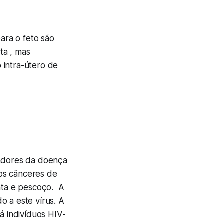
ara o feto são
ta , mas
 intra-útero de
sadores da doença
os cânceres de
anta e pescoço. A
o a este vírus. A
á indivíduos HIV-