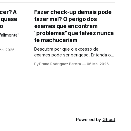
cer? A
Fazer check-up demais pode
 quase
fazer mal? O perigo dos
to
exames que encontram
“problemas” que talvez nunca
"alimenta"
te machucariam
Descubra por que o excesso de
Mai 2026
exames pode ser perigoso. Entenda o
que é sobrediagnóstico e como o
By Bruno Rodriguez Pereira
06 Mai 2026
"check-up inteligente" protege sua
saúde de tratamentos desnecessários e
ansiedade.
Powered by
Ghost