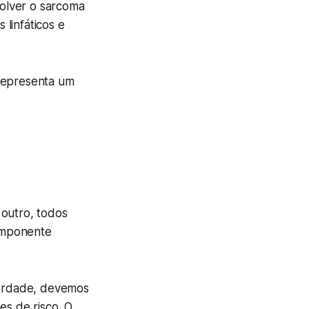
volver o sarcoma
linfáticos e
 representa um
 outro, todos
omponente
verdade, devemos
es de risco. O