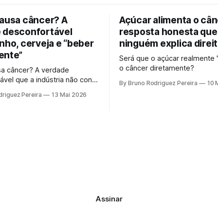
causa câncer? A
Açúcar alimenta o cân
 desconfortável
resposta honesta que
nho, cerveja e “beber
ninguém explica direi
ente”
Será que o açúcar realmente 
o câncer diretamente?
sa câncer? A verdade
ável que a indústria não conta
By Bruno Rodriguez Pereira
10 
o, cerveja e o "beber
riguez Pereira
13 Mai 2026
te". Entenda o mecanismo
 por que a ciência moderna
ta mais a ideia de uma "dose
Assinar