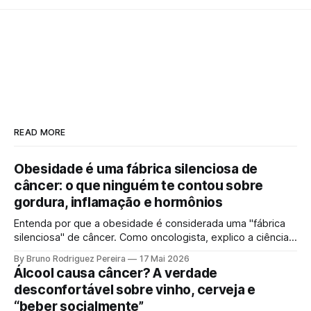
READ MORE
Obesidade é uma fábrica silenciosa de
câncer: o que ninguém te contou sobre
gordura, inflamação e hormônios
Entenda por que a obesidade é considerada uma "fábrica
silenciosa" de câncer. Como oncologista, explico a ciência
por trás da gordura visceral, inflamação crônica e
By Bruno Rodriguez Pereira
17 Mai 2026
desequilíbrio hormonal que alimentam tumores.
Álcool causa câncer? A verdade
desconfortável sobre vinho, cerveja e
“beber socialmente”