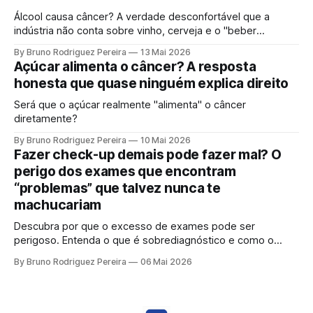
Álcool causa câncer? A verdade desconfortável que a
indústria não conta sobre vinho, cerveja e o "beber
socialmente". Entenda o mecanismo genético e por que a
By Bruno Rodriguez Pereira
13 Mai 2026
ciência moderna não sustenta mais a ideia de uma "dose
Açúcar alimenta o câncer? A resposta
segura".
honesta que quase ninguém explica direito
Será que o açúcar realmente "alimenta" o câncer
diretamente?
By Bruno Rodriguez Pereira
10 Mai 2026
Fazer check-up demais pode fazer mal? O
perigo dos exames que encontram
“problemas” que talvez nunca te
machucariam
Descubra por que o excesso de exames pode ser
perigoso. Entenda o que é sobrediagnóstico e como o
"check-up inteligente" protege sua saúde de tratamentos
By Bruno Rodriguez Pereira
06 Mai 2026
desnecessários e ansiedade.