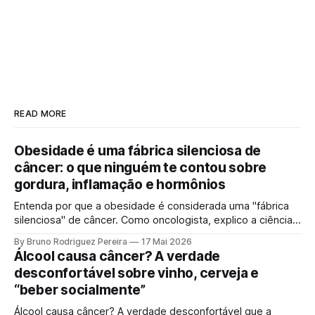
READ MORE
Obesidade é uma fábrica silenciosa de
câncer: o que ninguém te contou sobre
gordura, inflamação e hormônios
Entenda por que a obesidade é considerada uma "fábrica
silenciosa" de câncer. Como oncologista, explico a ciência
por trás da gordura visceral, inflamação crônica e
By Bruno Rodriguez Pereira
17 Mai 2026
desequilíbrio hormonal que alimentam tumores.
Álcool causa câncer? A verdade
desconfortável sobre vinho, cerveja e
“beber socialmente”
Álcool causa câncer? A verdade desconfortável que a