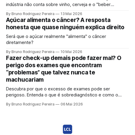
indústria não conta sobre vinho, cerveja e o "beber
socialmente". Entenda o mecanismo genético e por que a
By Bruno Rodriguez Pereira
13 Mai 2026
ciência moderna não sustenta mais a ideia de uma "dose
Açúcar alimenta o câncer? A resposta
segura".
honesta que quase ninguém explica direito
Será que o açúcar realmente "alimenta" o câncer
diretamente?
By Bruno Rodriguez Pereira
10 Mai 2026
Fazer check-up demais pode fazer mal? O
perigo dos exames que encontram
“problemas” que talvez nunca te
machucariam
Descubra por que o excesso de exames pode ser
perigoso. Entenda o que é sobrediagnóstico e como o
"check-up inteligente" protege sua saúde de tratamentos
By Bruno Rodriguez Pereira
06 Mai 2026
desnecessários e ansiedade.