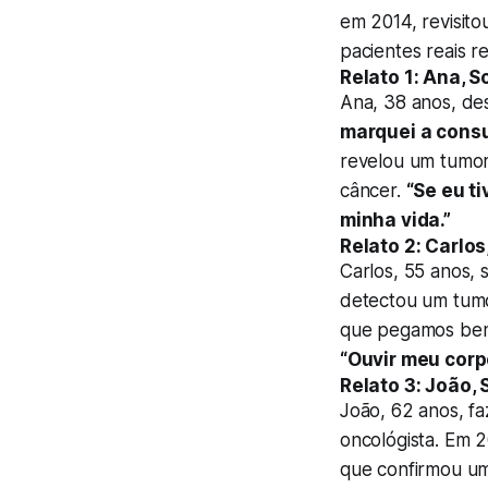
em 2014, revisito
pacientes reais 
Relato 1: Ana, 
Ana, 38 anos, de
marquei a consu
revelou um tumor 
câncer.
“Se eu t
minha vida.”
Relato 2: Carlo
Carlos, 55 anos,
detectou um tumo
que pegamos bem 
“Ouvir meu corpo
Relato 3: João,
João, 62 anos, f
oncológista. Em 
que confirmou um 