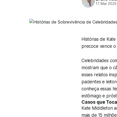
17 Mar 2025
Histórias de Kate
precoce vence o 
Celebridades como
mostram que o câ
esses relatos ins
pacientes e leito
conheça essas his
estômago e prósta
Casos que Toc
Kate Middleton a
mais de 15 milhõe