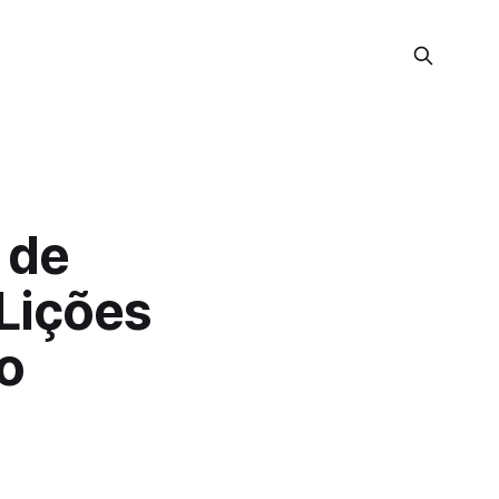
 de
 Lições
o