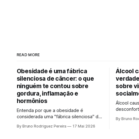
READ MORE
Obesidade é uma fábrica
Álcool 
silenciosa de câncer: o que
verdade
ninguém te contou sobre
sobre vi
gordura, inflamação e
socialm
hormônios
Álcool cau
desconfort
Entenda por que a obesidade é
sobre vinh
considerada uma "fábrica silenciosa" de
By Bruno Rod
socialmen
câncer. Como oncologista, explico a
By Bruno Rodriguez Pereira
17 Mai 2026
genético e
ciência por trás da gordura visceral,
não susten
inflamação crônica e desequilíbrio