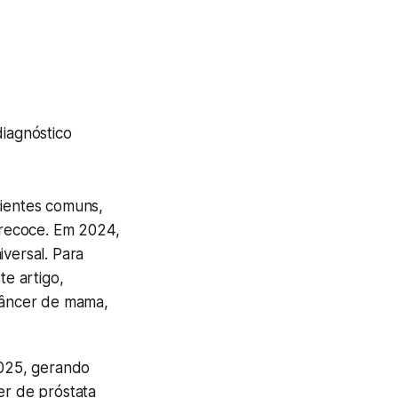
diagnóstico
cientes comuns,
precoce. Em 2024,
iversal. Para
te artigo,
 câncer de mama,
025, gerando
er de próstata