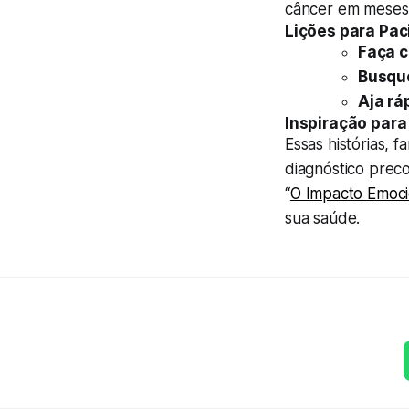
câncer em meses
Lições para Pac
Faça 
Busqu
Aja rá
Inspiração par
Essas histórias, 
diagnóstico prec
“
O Impacto Emoci
sua saúde.