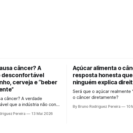
causa câncer? A
Açúcar alimenta o cân
 desconfortável
resposta honesta que
nho, cerveja e “beber
ninguém explica direi
ente”
Será que o açúcar realmente 
o câncer diretamente?
sa câncer? A verdade
ável que a indústria não conta
By Bruno Rodriguez Pereira
10 
o, cerveja e o "beber
riguez Pereira
13 Mai 2026
te". Entenda o mecanismo
 por que a ciência moderna
ta mais a ideia de uma "dose