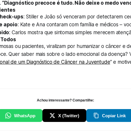
.
“Diagnóstico precoce é tudo. Não deixe o medo venc
ientes
check-ups
: Stiller e João só venceram por detectarem ce
e apoio
: Kate e Ana contaram com família e médicos – v
pido
: Carlos mostra que sintomas simples merecem atençã
a Todos
famosas ou pacientes, viralizam por humanizar o câncer e d
oce. Quer saber mais sobre o lado emocional da doença? V
onal de um Diagnóstico de Câncer na Juventude
” e motiv
Achou interessante? Compartilhe:
WhatsApp
X (Twitter)
Copiar Link