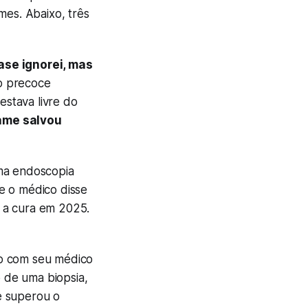
mes. Abaixo, três
ase ignorei, mas
co precoce
estava livre do
xame salvou
Uma endoscopia
e o médico disse
 a cura em 2025.
do com seu médico
 de uma biopsia,
le superou o