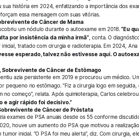
u sua história em 2024, enfatizando a importância dos exa
reforçam essa mensagem com suas vitórias.
Sobrevivente de Câncer de Mama
scobriu um nódulo durante o autoexame em 2018.
“Eu qu
lta por insistência da minha irmã”
, conta. O diagnósti
inicial, tratado com cirurgia e radioterapia. Em 2024, Ana 
ivesse esperado, talvez não estivesse aqui. O autoe
s, Sobrevivente de Câncer de Estômago
 sentiu azia persistente em 2019 e procurou um médico. 
r pequeno no estômago. “Fiz a cirurgia logo em seguida, 
no começo”, relata. Após quimioterapia, Carlos celebrou
 e agir rápido foi decisivo.”
 Sobrevivente de Câncer de Próstata
azia exames de PSA anuais desde os 55 conforme discuti
2020, houve um aumento do PSA que motivou a realização
tumor inicial. “O PSA foi meu alerta”, diz. Com cirurgia, e