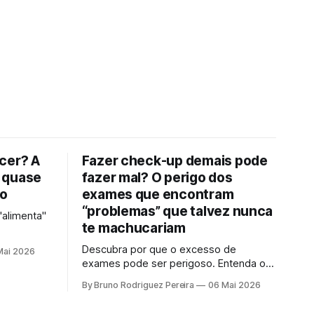
cer? A
Fazer check-up demais pode
 quase
fazer mal? O perigo dos
to
exames que encontram
“problemas” que talvez nunca
"alimenta"
te machucariam
Descubra por que o excesso de
Mai 2026
exames pode ser perigoso. Entenda o
que é sobrediagnóstico e como o
By Bruno Rodriguez Pereira
06 Mai 2026
"check-up inteligente" protege sua
saúde de tratamentos desnecessários e