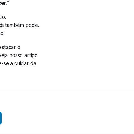
er.”
do.
ocê também pode.
o.
estacar o
eja nosso artigo
e-se a cuidar da