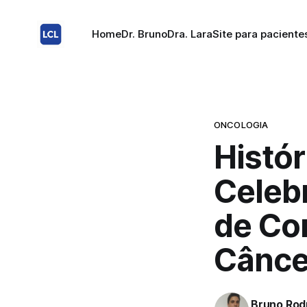
Home
Dr. Bruno
Dra. Lara
Site para paciente
ONCOLOGIA
Histór
Celebr
de Co
Cânce
Bruno Rod