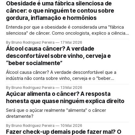
Obesidade é uma fábrica silenciosa de
câncer: o que ninguém te contou sobre
gordura, inflamação e hormônios
Entenda por que a obesidade é considerada uma "fábrica
silenciosa" de câncer. Como oncologista, explico a ciência
por trás da gordura visceral, inflamação crônica e
By Bruno Rodriguez Pereira
17 Mai 2026
desequilíbrio hormonal que alimentam tumores.
Álcool causa câncer? A verdade
desconfortável sobre vinho, cerveja e
“beber socialmente”
Álcool causa câncer? A verdade desconfortável que a
indústria não conta sobre vinho, cerveja e o "beber
socialmente". Entenda o mecanismo genético e por que a
By Bruno Rodriguez Pereira
13 Mai 2026
ciência moderna não sustenta mais a ideia de uma "dose
Açúcar alimenta o câncer? A resposta
segura".
honesta que quase ninguém explica direito
Será que o açúcar realmente "alimenta" o câncer
diretamente?
By Bruno Rodriguez Pereira
10 Mai 2026
Fazer check-up demais pode fazer mal? O