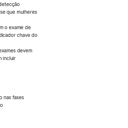
detecção
-se que mulheres
om o exame de
dicador chave do
 exames devem
incluir
o nas fases
ão