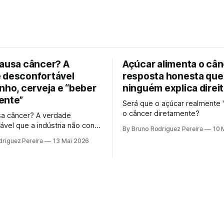
causa câncer? A
Açúcar alimenta o cân
 desconfortável
resposta honesta que
nho, cerveja e “beber
ninguém explica direi
ente”
Será que o açúcar realmente 
o câncer diretamente?
sa câncer? A verdade
ável que a indústria não conta
By Bruno Rodriguez Pereira
10 
o, cerveja e o "beber
riguez Pereira
13 Mai 2026
te". Entenda o mecanismo
 por que a ciência moderna
ta mais a ideia de uma "dose