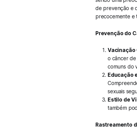
sendo uma preocup
de prevenção e o
precocemente e t
Prevenção do C
Vacinação 
o câncer de
comuns do ví
Educação e
Compreender
sexuais seg
Estilo de V
também pode
Rastreamento d