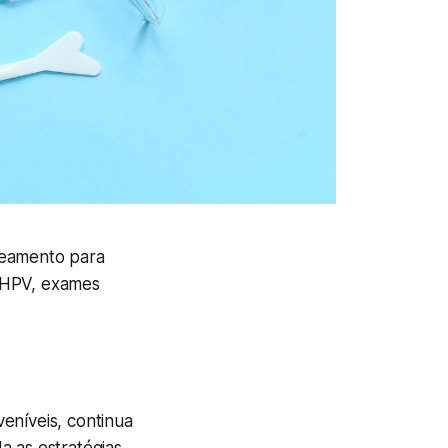
reamento para
o HPV, exames
eníveis, continua