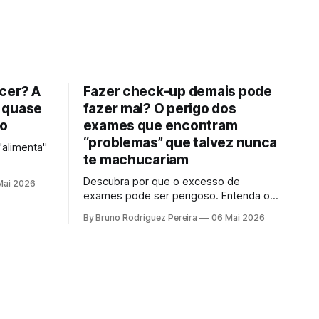
cer? A
Fazer check-up demais pode
 quase
fazer mal? O perigo dos
to
exames que encontram
“problemas” que talvez nunca
"alimenta"
te machucariam
Descubra por que o excesso de
Mai 2026
exames pode ser perigoso. Entenda o
que é sobrediagnóstico e como o
By Bruno Rodriguez Pereira
06 Mai 2026
"check-up inteligente" protege sua
saúde de tratamentos desnecessários e
ansiedade.