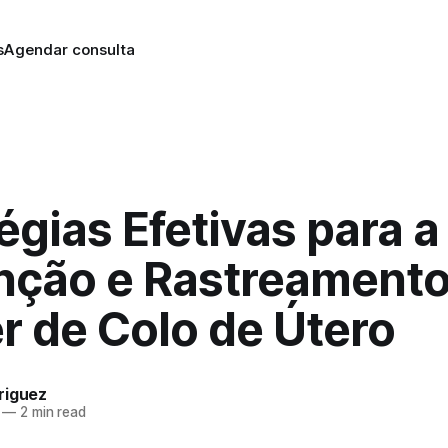
s
Agendar consulta
égias Efetivas para a
nção e Rastreamento
r de Colo de Útero
riguez
—
2 min read