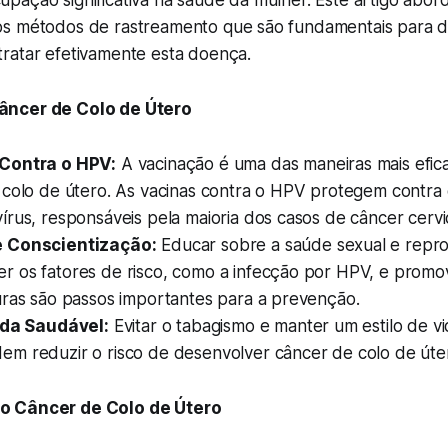
ação significativa na saúde da mulher. Este artigo abord
s métodos de rastreamento que são fundamentais para d
ratar efetivamente esta doença.
âncer de Colo de Útero
Contra o HPV:
A vacinação é uma das maneiras mais efic
 colo de útero. As vacinas contra o HPV protegem contra 
rus, responsáveis pela maioria dos casos de câncer cervic
 Conscientização:
Educar sobre a saúde sexual e reprod
 os fatores de risco, como a infecção por HPV, e promov
uras são passos importantes para a prevenção.
ida Saudável:
Evitar o tabagismo e manter um estilo de v
m reduzir o risco de desenvolver câncer de colo de úte
o Câncer de Colo de Útero