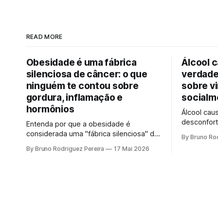
READ MORE
Obesidade é uma fábrica
Álcool 
silenciosa de câncer: o que
verdade
ninguém te contou sobre
sobre vi
gordura, inflamação e
socialm
hormônios
Álcool cau
desconfort
Entenda por que a obesidade é
sobre vinh
considerada uma "fábrica silenciosa" de
By Bruno Rod
socialmen
câncer. Como oncologista, explico a
By Bruno Rodriguez Pereira
17 Mai 2026
genético e
ciência por trás da gordura visceral,
não susten
inflamação crônica e desequilíbrio
segura".
hormonal que alimentam tumores.