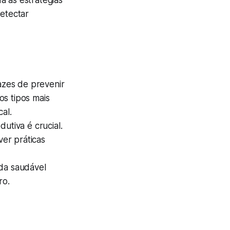
a as estratégias
etectar
azes de prevenir
os tipos mais
al.
utiva é crucial.
er práticas
ida saudável
ro.