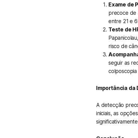
Exame de P
precoce de 
entre 21 e 
Teste de H
Papanicolau
risco de cân
Acompanha
seguir as r
colposcopia 
Importância da
A detecção precoc
iniciais, as opçõ
significativamente