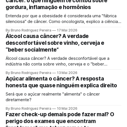
câncer: o que ninguém te contou sobre
gordura, inflamação e hormônios
Entenda por que a obesidade é considerada uma "fábrica
silenciosa" de câncer. Como oncologista, explico a ciência
por trás da gordura visceral, inflamação crônica e
By Bruno Rodriguez Pereira
17 Mai 2026
desequilíbrio hormonal que alimentam tumores.
Álcool causa câncer? A verdade
desconfortável sobre vinho, cerveja e
“beber socialmente”
Álcool causa câncer? A verdade desconfortável que a
indústria não conta sobre vinho, cerveja e o "beber
socialmente". Entenda o mecanismo genético e por que a
By Bruno Rodriguez Pereira
13 Mai 2026
ciência moderna não sustenta mais a ideia de uma "dose
Açúcar alimenta o câncer? A resposta
segura".
honesta que quase ninguém explica direito
Será que o açúcar realmente "alimenta" o câncer
diretamente?
By Bruno Rodriguez Pereira
10 Mai 2026
Fazer check-up demais pode fazer mal? O
perigo dos exames que encontram