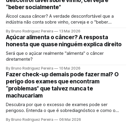
desconfortável sobre vinho, cerveja e
“beber socialmente”
Álcool causa câncer? A verdade desconfortável que a
indústria não conta sobre vinho, cerveja e o "beber
socialmente". Entenda o mecanismo genético e por que a
By Bruno Rodriguez Pereira
13 Mai 2026
ciência moderna não sustenta mais a ideia de uma "dose
Açúcar alimenta o câncer? A resposta
segura".
honesta que quase ninguém explica direito
Será que o açúcar realmente "alimenta" o câncer
diretamente?
By Bruno Rodriguez Pereira
10 Mai 2026
Fazer check-up demais pode fazer mal? O
perigo dos exames que encontram
“problemas” que talvez nunca te
machucariam
Descubra por que o excesso de exames pode ser
perigoso. Entenda o que é sobrediagnóstico e como o
"check-up inteligente" protege sua saúde de tratamentos
By Bruno Rodriguez Pereira
06 Mai 2026
desnecessários e ansiedade.