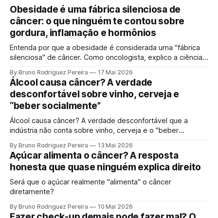
Obesidade é uma fábrica silenciosa de
câncer: o que ninguém te contou sobre
gordura, inflamação e hormônios
Entenda por que a obesidade é considerada uma "fábrica
silenciosa" de câncer. Como oncologista, explico a ciência
por trás da gordura visceral, inflamação crônica e
By Bruno Rodriguez Pereira
17 Mai 2026
desequilíbrio hormonal que alimentam tumores.
Álcool causa câncer? A verdade
desconfortável sobre vinho, cerveja e
“beber socialmente”
Álcool causa câncer? A verdade desconfortável que a
indústria não conta sobre vinho, cerveja e o "beber
socialmente". Entenda o mecanismo genético e por que a
By Bruno Rodriguez Pereira
13 Mai 2026
ciência moderna não sustenta mais a ideia de uma "dose
Açúcar alimenta o câncer? A resposta
segura".
honesta que quase ninguém explica direito
Será que o açúcar realmente "alimenta" o câncer
diretamente?
By Bruno Rodriguez Pereira
10 Mai 2026
Fazer check-up demais pode fazer mal? O