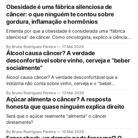
Obesidade é uma fábrica silenciosa de
câncer: o que ninguém te contou sobre
gordura, inflamação e hormônios
Entenda por que a obesidade é considerada uma "fábrica
silenciosa" de câncer. Como oncologista, explico a ciência
por trás da gordura visceral, inflamação crônica e
By Bruno Rodriguez Pereira
17 Mai 2026
desequilíbrio hormonal que alimentam tumores.
Álcool causa câncer? A verdade
desconfortável sobre vinho, cerveja e “beber
socialmente”
Álcool causa câncer? A verdade desconfortável que a
indústria não conta sobre vinho, cerveja e o "beber
socialmente". Entenda o mecanismo genético e por que a
By Bruno Rodriguez Pereira
13 Mai 2026
ciência moderna não sustenta mais a ideia de uma "dose
Açúcar alimenta o câncer? A resposta
segura".
honesta que quase ninguém explica direito
Será que o açúcar realmente "alimenta" o câncer
diretamente?
By Bruno Rodriguez Pereira
10 Mai 2026