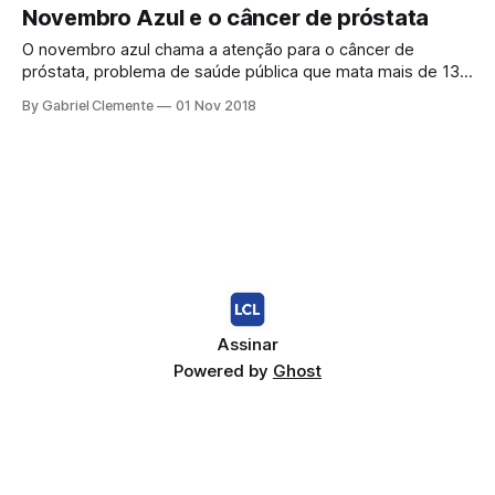
Novembro Azul e o câncer de próstata
O novembro azul chama a atenção para o câncer de
próstata, problema de saúde pública que mata mais de 13
mil homens por ano no Brasil. O novembro azul O novembro
By Gabriel Clemente
01 Nov 2018
azul surgiu em 2003, na Austrália. Um movimento destinado
a chamar a atenção para a saúde do homem, aproveitando
Assinar
Powered by
Ghost