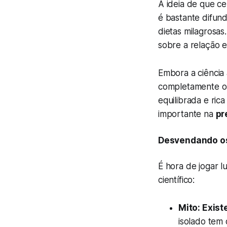
A ideia de que c
é bastante difund
dietas milagrosa
sobre a relação 
Embora a ciência
completamente o 
equilibrada e ri
importante na
pr
Desvendando os
É hora de jogar 
científico:
Mito: Exist
isolado tem 