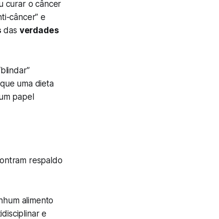
u curar o câncer
nti-câncer” e
s
das
verdades
blindar”
 que uma dieta
 um papel
contram respaldo
hum alimento
disciplinar e