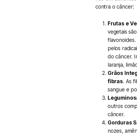
contra o câncer:
Frutas e Ve
vegetais sã
flavonoides
pelos radica
do câncer. I
laranja, lim
Grãos Integ
fibras
. As f
sangue e po
Leguminos
outros compo
câncer.
Gorduras S
nozes, amên