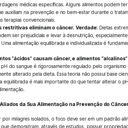
rdagens médicas específicas. Alguns alimentos podem te
ue auxiliam na prevenção e no bem-estar durante o trata
s terapias convencionais.
s restritivas eliminam o câncer.
Verdade:
Dietas extr
podem ser prejudiciais e levar à desnutrição, especialment
 Uma alimentação equilibrada e individualizada é fundame
ntos “ácidos” causam câncer, e alimentos “alcalinos”
pH do sangue é rigorosamente regulado pelo organismo 
mente alterado pela dieta. Essa teoria não possui base cient
 equilibrada é mais importante do que tentar alterar o p
limentação.
 Aliados da Sua Alimentação na Prevenção do Cânce
 por milagres isolados, o foco deve ser em um padrão ali
s que demonstram, através de estudos, possuir proprieda