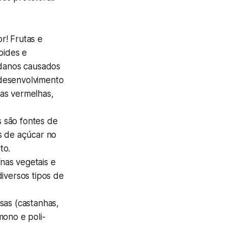
r! Frutas e
oides e
 danos causados
o desenvolvimento
tas vermelhas,
s são fontes de
is de açúcar no
to.
ínas vegetais e
iversos tipos de
sas (castanhas,
mono e poli-