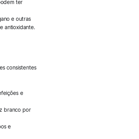
podem ter
gano e outras
e antioxidante.
es consistentes
efeições e
oz branco por
pos e