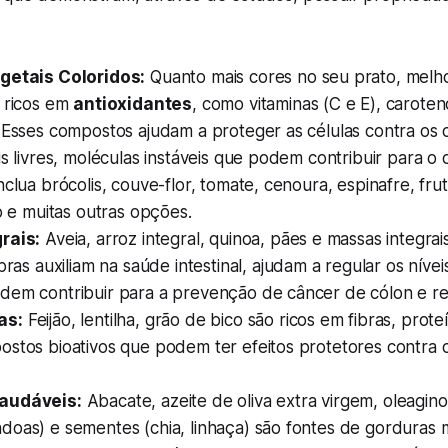
getais Coloridos:
Quanto mais cores no seu prato, melho
o ricos em
antioxidantes
, como vitaminas (C e E), caroten
. Esses compostos ajudam a proteger as células contra os
is livres, moléculas instáveis que podem contribuir para 
nclua brócolis, couve-flor, tomate, cenoura, espinafre, fru
ão e muitas outras opções.
rais:
Aveia, arroz integral, quinoa, pães e massas integrai
ibras auxiliam na saúde intestinal, ajudam a regular os níve
dem contribuir para a prevenção de câncer de cólon e re
as:
Feijão, lentilha, grão de bico são ricos em fibras, prote
stos bioativos que podem ter efeitos protetores contra d
audáveis:
Abacate, azeite de oliva extra virgem, oleagino
doas) e sementes (chia, linhaça) são fontes de gorduras 