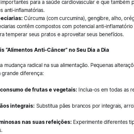
, importantes para a saúde cardiovascular e que também 
 anti-inflamatórias.
eciarias:
Cúrcuma (com curcumina), gengibre, alho, oré
ciarias contêm compostos com potencial anti-inflamatório 
ara temperar seus pratos e aproveitar seus benefícios.
is “Alimentos Anti-Câncer” no Seu Dia a Dia
a mudança radical na sua alimentação. Pequenas alteraçõ
 grande diferença:
consumo de frutas e vegetais:
Inclua-os em todas as r
ãos integrais:
Substitua pães brancos por integrais, arr
uminosas nas suas refeições:
Experimente diferentes ti
.