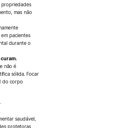
r propriedades
mento, mas não
emamente
e em pacientes
ntal durante o
 curam.
e não é
ífica sólida. Focar
H do corpo
r
mentar saudável,
des protetoras